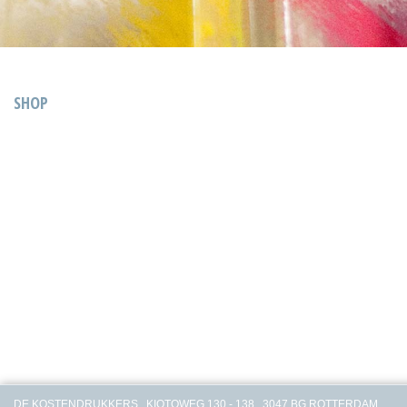
SHOP
DE KOSTENDRUKKERS . KIOTOWEG 130 - 138 . 3047 BG ROTTERDAM .