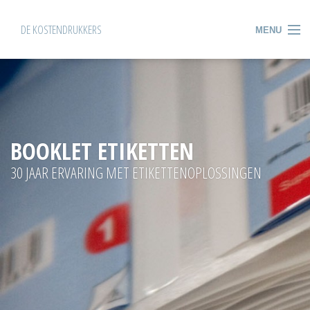
DE KOSTENDRUKKERS
MENU
HOME
OVER ONS
BOOKLET ETIKETTEN
BOOKLET ETIKETTEN
ZELFKLEVENDE ETIKETTEN
30 JAAR ERVARING MET ETIKETTENOPLOSSINGEN
WEBSHOP
CONTACT